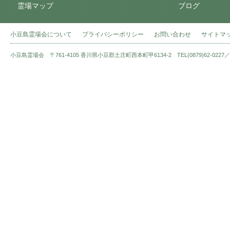
霊場マップ
ブログ
小豆島霊場会について
プライバシーポリシー
お問い合わせ
サイトマ
小豆島霊場会 〒761-4105 香川県小豆郡土庄町西本町甲6134-2 TEL(0879)62-0227／FAX