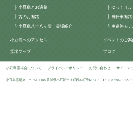
小豆島とお遍路
ゆっくり歩
古のお遍路
自転車遍路
小豆島八十八ヶ所 霊場紹介
車遍路モデ
小豆島へのアクセス
イベントのご案
霊場マップ
ブログ
小豆島霊場会について
プライバシーポリシー
お問い合わせ
サイトマ
小豆島霊場会 〒761-4105 香川県小豆郡土庄町西本町甲6134-2 TEL(0879)62-0227／FAX