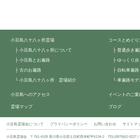
小豆島八十八ヶ所霊場
コースとめぐり
小豆島八十八ヶ所について
普通歩き遍
小豆島とお遍路
ゆっくり歩
古のお遍路
自転車遍路
小豆島八十八ヶ所 霊場紹介
車遍路モデ
小豆島へのアクセス
イベントのご案
霊場マップ
ブログ
小豆島霊場会について
プライバシーポリシー
お問い合わせ
サイトマ
小豆島霊場会 〒761-4105 香川県小豆郡土庄町西本町甲6134-2 TEL(0879)62-0227／FAX