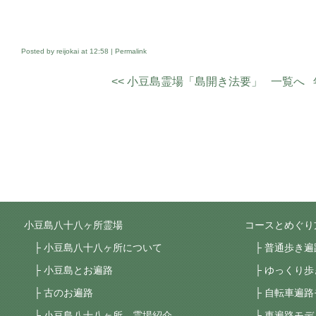
Posted by reijokai at
12:58
|
Permalink
<< 小豆島霊場「島開き法要」
一覧へ
小豆島八十八ヶ所霊場
コースとめぐり
小豆島八十八ヶ所について
普通歩き遍
小豆島とお遍路
ゆっくり歩
古のお遍路
自転車遍路
小豆島八十八ヶ所 霊場紹介
車遍路モデ