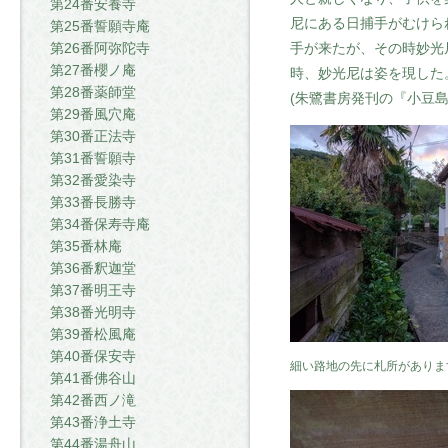
第24番安養寺
尼にある日捕手がむけら
第25番誓願寺庵
手が来たが、その時妙光
第26番阿弥陀寺
第27番櫻ノ庵
時、妙光尼は姿を現した
第28番薬師堂
(朱鷺書房発刊の『小豆
第29番風穴庵
第30番正法寺
第31番誓願寺
第32番愛染寺
第33番長勝寺
第34番保寿寺庵
第35番林庵
第36番釈迦堂
第37番明王寺
第38番光明寺
第39番松風庵
第40番保安寺
細い路地の先に札所がありま
第41番佛谷山
第42番西ノ滝
第43番浄土寺
第44番湯舟山