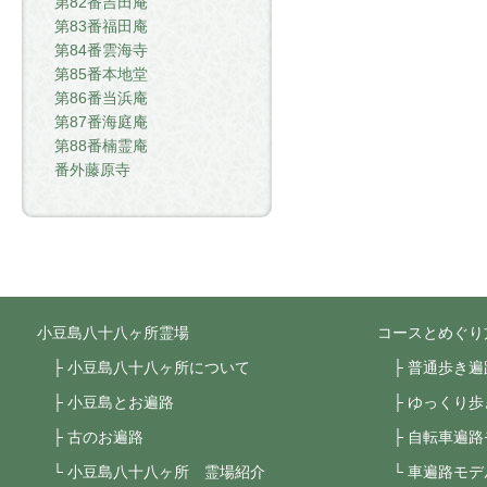
第82番吉田庵
第83番福田庵
第84番雲海寺
第85番本地堂
第86番当浜庵
第87番海庭庵
第88番楠霊庵
番外藤原寺
小豆島八十八ヶ所霊場
コースとめぐり
小豆島八十八ヶ所について
普通歩き遍
小豆島とお遍路
ゆっくり歩
古のお遍路
自転車遍路
小豆島八十八ヶ所 霊場紹介
車遍路モデ