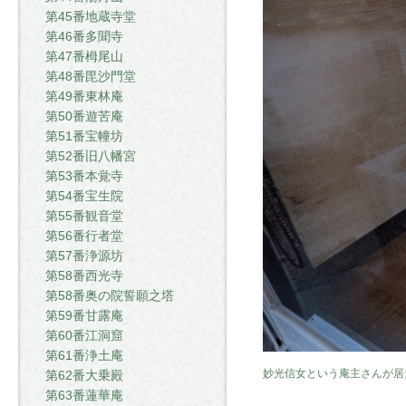
第45番地蔵寺堂
第46番多聞寺
第47番栂尾山
第48番毘沙門堂
第49番東林庵
第50番遊苦庵
第51番宝幢坊
第52番旧八幡宮
第53番本覚寺
第54番宝生院
第55番観音堂
第56番行者堂
第57番浄源坊
第58番西光寺
第58番奥の院誓願之塔
第59番甘露庵
第60番江洞窟
第61番浄土庵
妙光信女という庵主さんが居
第62番大乗殿
第63番蓮華庵