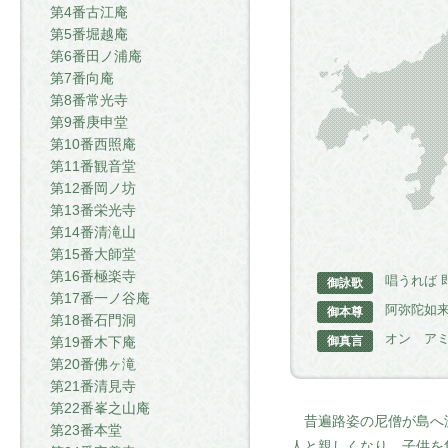
第4番古江庵
第5番堀越庵
第6番田ノ浦庵
第7番向庵
第8番常光寺
第9番庚申堂
第10番西照庵
第11番観音堂
第12番岡ノ坊
第13番栄光寺
第14番清滝山
第15番大師堂
第16番極楽寺
唱うれば
御詠歌
第17番一ノ谷庵
阿弥陀如
御本尊
第18番石門洞
オン ア
御真言
第19番木下庵
第20番佛ヶ滝
第21番清見寺
第22番峯之山庵
昔遍路姿の尼僧が島へ渡
第23番本堂
人と親しくなり、子供を