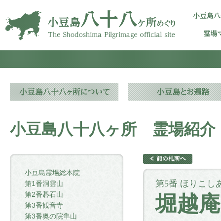
小豆島八十八ヶ所 霊場紹介
小豆島霊場総本院
第5番 ほりこし
第1番洞雲山
第2番碁石山
堀越庵
第3番観音寺
第3番奥の院隼山