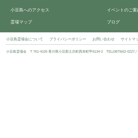
小豆島へのアクセス
イベントのご案
霊場マップ
ブログ
小豆島霊場会について
プライバシーポリシー
お問い合わせ
サイトマ
小豆島霊場会 〒761-4105 香川県小豆郡土庄町西本町甲6134-2 TEL(0879)62-0227／FAX