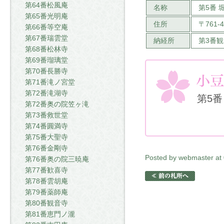
第64番松風庵
名称
第5番 
第65番光明庵
住所
〒761
第66番等空庵
第67番瑞雲堂
納経所
第3番
第68番松林寺
第69番瑠璃堂
第70番長勝寺
第71番滝ノ宮堂
第72番滝湖寺
第5番
第72番奥の院笠ヶ滝
第73番救世堂
第74番圓満寺
第75番大聖寺
第76番金剛寺
Posted by webmaster at
第76番奥の院三暁庵
第77番歓喜寺
第78番雲胡庵
第79番薬師庵
第80番観音寺
第81番恵門ノ瀧