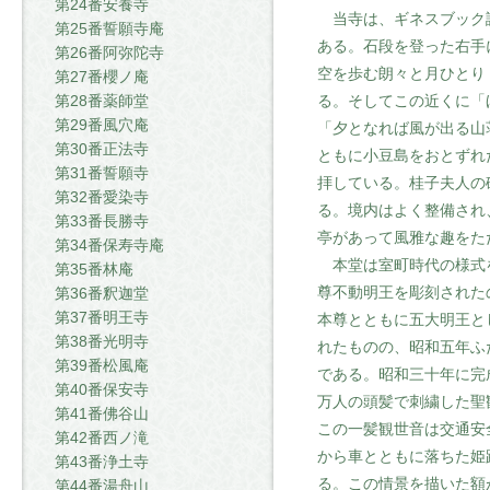
第24番安養寺
当寺は、ギネスブック認
第25番誓願寺庵
ある。石段を登った右手
第26番阿弥陀寺
空を歩む朗々と月ひとり
第27番櫻ノ庵
る。そしてこの近くに「
第28番薬師堂
第29番風穴庵
「夕となれば風が出る山
第30番正法寺
ともに小豆島をおとずれ
第31番誓願寺
拝している。桂子夫人の
第32番愛染寺
る。境内はよく整備され
第33番長勝寺
亭があって風雅な趣をた
第34番保寿寺庵
本堂は室町時代の様式を
第35番林庵
尊不動明王を彫刻された
第36番釈迦堂
第37番明王寺
本尊とともに五大明王と
第38番光明寺
れたものの、昭和五年ふ
第39番松風庵
である。昭和三十年に完
第40番保安寺
万人の頭髪で刺繍した聖
第41番佛谷山
この一髪観世音は交通安
第42番西ノ滝
から車とともに落ちた姫
第43番浄土寺
る。この情景を描いた額
第44番湯舟山