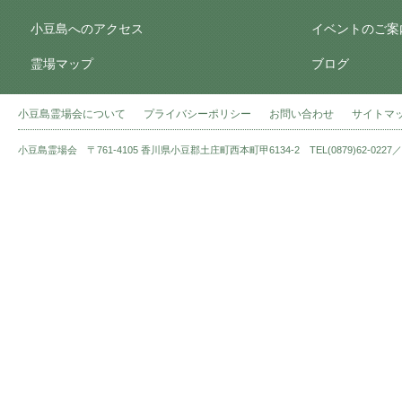
小豆島へのアクセス
イベントのご案
霊場マップ
ブログ
小豆島霊場会について
プライバシーポリシー
お問い合わせ
サイトマ
小豆島霊場会 〒761-4105 香川県小豆郡土庄町西本町甲6134-2 TEL(0879)62-0227／FAX