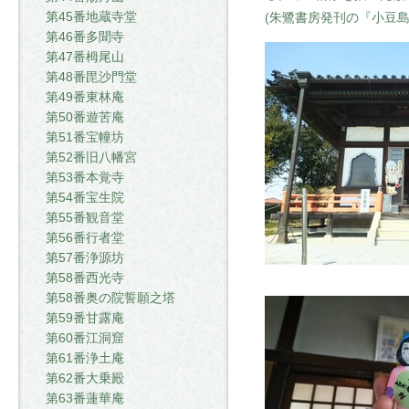
第45番地蔵寺堂
(朱鷺書房発刊の『小豆
第46番多聞寺
第47番栂尾山
第48番毘沙門堂
第49番東林庵
第50番遊苦庵
第51番宝幢坊
第52番旧八幡宮
第53番本覚寺
第54番宝生院
第55番観音堂
第56番行者堂
第57番浄源坊
第58番西光寺
第58番奥の院誓願之塔
第59番甘露庵
第60番江洞窟
第61番浄土庵
第62番大乗殿
第63番蓮華庵