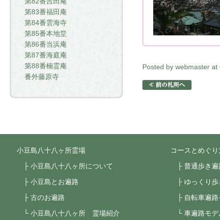
第82番吉田庵
第83番福田庵
第84番雲海寺
第85番本地堂
第86番当浜庵
第87番海庭庵
第88番楠霊庵
Posted by webmaster at
番外藤原寺
小豆島八十八ヶ所霊場
コースとめぐり
小豆島八十八ヶ所について
普通歩き遍
小豆島とお遍路
ゆっくり歩
古のお遍路
自転車遍路
小豆島八十八ヶ所 霊場紹介
車遍路モデ