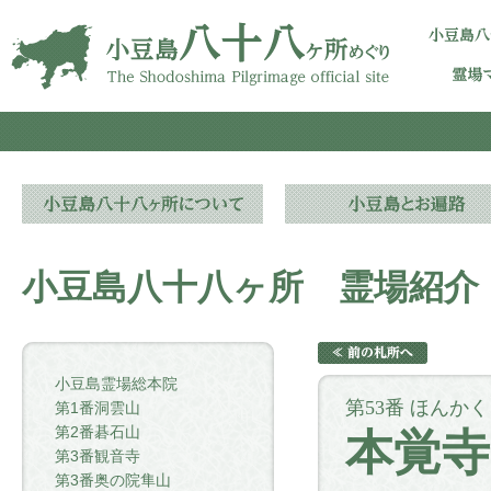
小豆島八十八ヶ所 霊場紹介
小豆島霊場総本院
第53番 ほんか
第1番洞雲山
第2番碁石山
本覚寺
第3番観音寺
第3番奥の院隼山