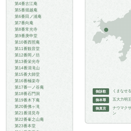
第4番古江庵
第5番堀越庵
第6番田ノ浦庵
第7番向庵
第8番常光寺
第9番庚申堂
第10番西照庵
第11番観音堂
第12番岡ノ坊
第13番栄光寺
第14番清滝山
第15番大師堂
第16番極楽寺
第17番一ノ谷庵
くまなせ
御詠歌
第18番石門洞
五大力明
第19番木下庵
御本尊
第20番佛ヶ滝
ナウマク
御真言
第21番清見寺
ン
第22番峯之山庵
第23番本堂