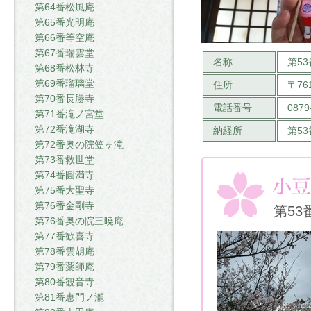
第64番松風庵
第65番光明庵
第66番等空庵
第67番瑞雲堂
名称
第5
第68番松林寺
第69番瑠璃堂
住所
〒7
第70番長勝寺
電話番号
0879
第71番滝ノ宮堂
第72番滝湖寺
納経所
第5
第72番奥の院笠ヶ滝
第73番救世堂
第74番圓満寺
第75番大聖寺
第76番金剛寺
第53
第76番奥の院三暁庵
第77番歓喜寺
第78番雲胡庵
第79番薬師庵
第80番観音寺
第81番恵門ノ瀧