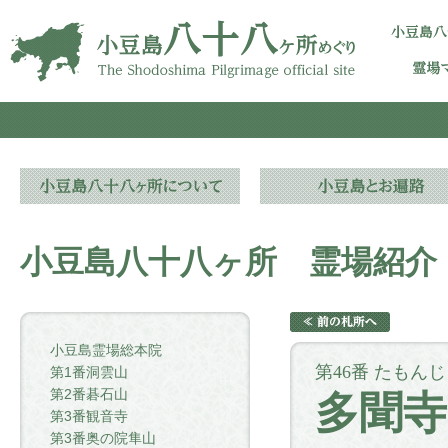
小豆島八十八ヶ所 霊場紹介
小豆島霊場総本院
第46番 たもんじ
第1番洞雲山
第2番碁石山
多聞寺
第3番観音寺
第3番奥の院隼山