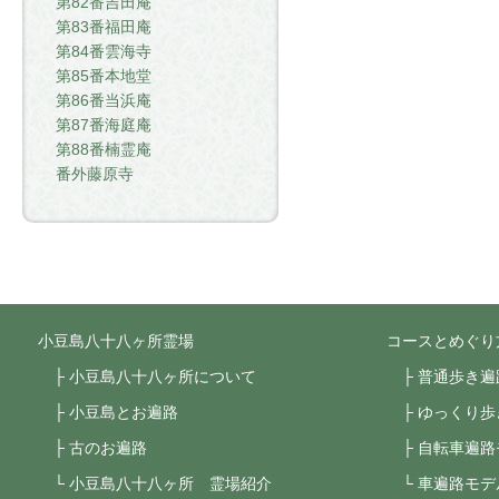
第82番吉田庵
第83番福田庵
第84番雲海寺
第85番本地堂
第86番当浜庵
第87番海庭庵
第88番楠霊庵
番外藤原寺
小豆島八十八ヶ所霊場
コースとめぐり
小豆島八十八ヶ所について
普通歩き遍
小豆島とお遍路
ゆっくり歩
古のお遍路
自転車遍路
小豆島八十八ヶ所 霊場紹介
車遍路モデ