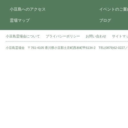
小豆島へのアクセス
イベントのご案
霊場マップ
ブログ
小豆島霊場会について
プライバシーポリシー
お問い合わせ
サイトマ
小豆島霊場会 〒761-4105 香川県小豆郡土庄町西本町甲6134-2 TEL(0879)62-0227／FAX