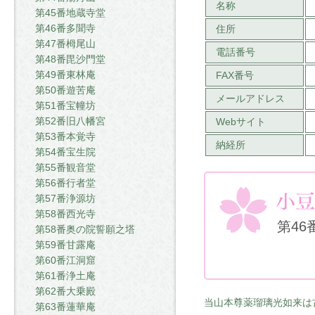
名称
第45番地蔵寺堂
第46番多聞寺
住所
第47番栂尾山
電話番号
第48番毘沙門堂
第49番東林庵
FAX番号
第50番遊苦庵
メールアドレス
第51番宝幢坊
第52番旧八幡宮
Webサイト
第53番本覚寺
納経所
第54番宝生院
第55番観音堂
第56番行者堂
第57番浄源坊
第58番西光寺
第46
第58番奥の院誓願之塔
第59番甘露庵
第60番江洞窟
第61番浄土庵
第62番大乗殿
当山本尊薬瑠璃光如来は
第63番蓮華庵