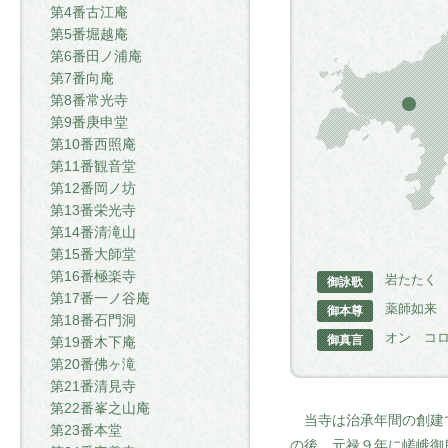
第4番古江庵
第5番堀越庵
第6番田ノ浦庵
第7番向庵
第8番常光寺
第9番庚申堂
第10番西照庵
第11番観音堂
第12番岡ノ坊
第13番栄光寺
第14番清滝山
第15番大師堂
第16番極楽寺
岩たたく
御詠歌
第17番一ノ谷庵
薬師如来
御本尊
第18番石門洞
オン コ
御真言
第19番木下庵
第20番佛ヶ滝
第21番清見寺
第22番峯之山庵
当寺は治承年間の創建で
第23番本堂
の後、元禄９年に嵯峨御