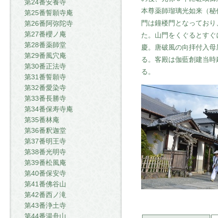
第24番安養寺
本尊薬師瑠璃光如来（秘
第25番誓願寺庵
門は鐘楼門となっており
第26番阿弥陀寺
第27番櫻ノ庵
た。山門をくぐるとすぐ
第28番薬師堂
慶。唐破風の向拝付入母
第29番風穴庵
る。客殿は伽藍創建当時
第30番正法寺
る。
第31番誓願寺
第32番愛染寺
第33番長勝寺
第34番保寿寺庵
第35番林庵
第36番釈迦堂
第37番明王寺
第38番光明寺
第39番松風庵
第40番保安寺
第41番佛谷山
第42番西ノ滝
第43番浄土寺
第44番湯舟山