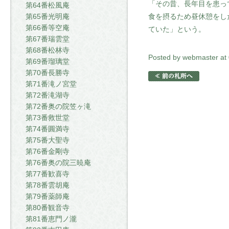
「その昔、長年目を患っ
第64番松風庵
食を摂るため昼休憩をし
第65番光明庵
第66番等空庵
ていた」という。
第67番瑞雲堂
第68番松林寺
Posted by webmaster at
第69番瑠璃堂
第70番長勝寺
第71番滝ノ宮堂
第72番滝湖寺
第72番奥の院笠ヶ滝
第73番救世堂
第74番圓満寺
第75番大聖寺
第76番金剛寺
第76番奥の院三暁庵
第77番歓喜寺
第78番雲胡庵
第79番薬師庵
第80番観音寺
第81番恵門ノ瀧