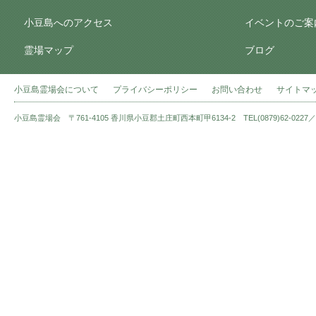
小豆島へのアクセス
イベントのご案
霊場マップ
ブログ
小豆島霊場会について
プライバシーポリシー
お問い合わせ
サイトマ
小豆島霊場会 〒761-4105 香川県小豆郡土庄町西本町甲6134-2 TEL(0879)62-0227／FAX