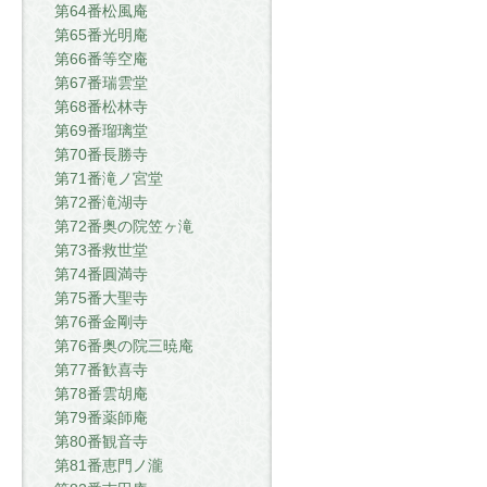
第64番松風庵
第65番光明庵
第66番等空庵
第67番瑞雲堂
第68番松林寺
第69番瑠璃堂
第70番長勝寺
第71番滝ノ宮堂
第72番滝湖寺
第72番奥の院笠ヶ滝
第73番救世堂
第74番圓満寺
第75番大聖寺
第76番金剛寺
第76番奥の院三暁庵
第77番歓喜寺
第78番雲胡庵
第79番薬師庵
第80番観音寺
第81番恵門ノ瀧