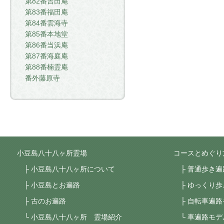
第82番吉田庵
第83番福田庵
第84番雲海寺
第85番本地堂
第86番当浜庵
第87番海庭庵
第88番楠霊庵
番外藤原寺
小豆島八十八ヶ所霊場
コースとめぐり
小豆島八十八ヶ所について
普通歩き遍
小豆島とお遍路
ゆっくり歩
古のお遍路
自転車遍路
小豆島八十八ヶ所 霊場紹介
車遍路モデ