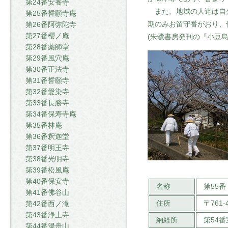
第24番安養寺
また、地域の人達は自分
第25番誓願寺庵
期のみお留守番がおり、
第26番阿弥陀寺
第27番櫻ノ庵
(朱鷺書房発刊の『小豆
第28番薬師堂
第29番風穴庵
第30番正法寺
第31番誓願寺
第32番愛染寺
第33番長勝寺
第34番保寿寺庵
第35番林庵
第36番釈迦堂
第37番明王寺
第38番光明寺
第39番松風庵
第40番保安寺
名称
第55
第41番佛谷山
住所
〒761
第42番西ノ滝
第43番浄土寺
納経所
第54
第44番湯舟山