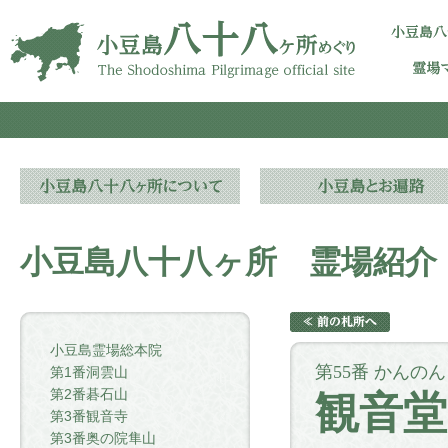
小豆島八十八ヶ所 霊場紹介
小豆島霊場総本院
第55番 かんの
第1番洞雲山
第2番碁石山
観音堂
第3番観音寺
第3番奥の院隼山