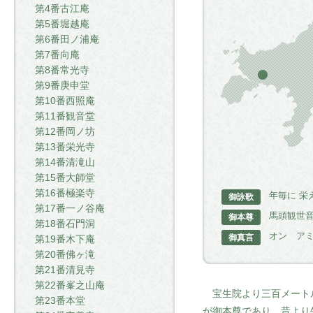
第4番古江庵
第5番堀越庵
第6番田ノ浦庵
第7番向庵
第8番常光寺
第9番庚申堂
第10番西照庵
第11番観音堂
第12番岡ノ坊
第13番栄光寺
第14番清滝山
第15番大師堂
第16番極楽寺
年毎に 栄
御詠歌
第17番一ノ谷庵
馬頭観世
御本尊
第18番石門洞
オン ア
御真言
第19番木下庵
第20番佛ヶ滝
第21番清見寺
第22番峯之山庵
宝生院より三百メートル
第23番本堂
が御本尊であり、昔より