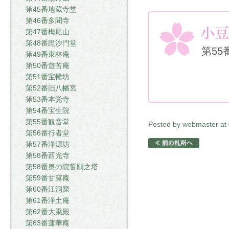
第45番地蔵寺堂
第46番多聞寺
第47番栂尾山
第48番毘沙門堂
第55
第49番東林庵
第50番遊苦庵
第51番宝幢坊
第52番旧八幡宮
第53番本覚寺
第54番宝生院
第55番観音堂
Posted by webmaster at
第56番行者堂
第57番浄源坊
第58番西光寺
第58番奥の院誓願之塔
第59番甘露庵
第60番江洞窟
第61番浄土庵
第62番大乗殿
第63番蓮華庵